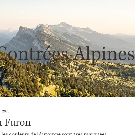
Contrées Alpine
ccueil
Dernières sorties
Isère
Alpes du Sud
. 2025
u Furon
 les couleurs de l'Automne sont très marquées.