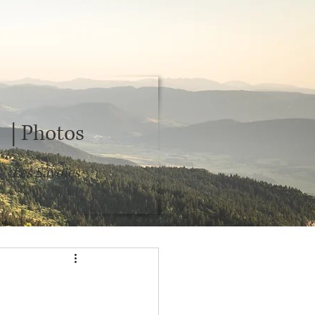
s
| Photos
Les Savoies