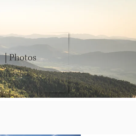
s
| Photos
Les Savoies