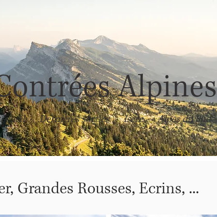
Contrées Alpine
ccueil
Dernières sorties
Isère
Alpes du Sud
fer, Grandes Rousses, Ecrins, ...